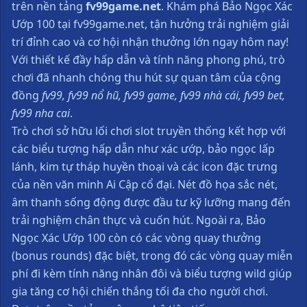
trên nền tảng
fv99game.net
. Khám phá Bảo Ngọc Xác
Ướp 100 tại fv99game.net, tận hưởng trải nghiệm giải
trí đỉnh cao và cơ hội nhận thưởng lớn ngay hôm nay!
Với thiết kế đầy hấp dẫn và tính năng phong phú, trò
chơi đã nhanh chóng thu hút sự quan tâm của cộng
đồng
fv99, fv99 nổ hũ, fv99 game, fv99 nhà cái, fv99 bet,
fv99 nha cai
.
Trò chơi sở hữu lối chơi slot truyền thống kết hợp với
các biểu tượng hấp dẫn như xác ướp, bảo ngọc lấp
lánh, kim tự tháp huyền thoại và các icon đặc trưng
của nền văn minh Ai Cập cổ đại. Nét đồ họa sắc nét,
âm thanh sống động được đầu tư kỹ lưỡng mang đến
trải nghiệm chân thực và cuốn hút. Ngoài ra, Bảo
Ngọc Xác Ướp 100 còn có các vòng quay thưởng
(bonus rounds) đặc biệt, trong đó các vòng quay miễn
phí đi kèm tính năng nhân đôi và biểu tượng wild giúp
gia tăng cơ hội chiến thắng tối đa cho người chơi.