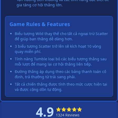
gia tăng cơ hội thắng lớn.
Game Rules & Features
Biểu tượng Wild thay thế cho tất cả ngoại trừ Scatter
để giúp bạn thắng dễ dàng hơn.
3 biểu tượng Scatter trở lên sẽ kích hoạt 10 vòng
quay miễn phí.
Tính năng Tumble loại bỏ các biểu tượng thắng sau
mỗi lượt để mang lại cơ hội thắng liên tiếp.
Đường thắng áp dụng theo các bảng thanh toán cố
định, trả thưởng từ trái sang phải.
Tất cả chiến thắng được tính theo mức cược hiện tại
và được cộng dồn tự động.
4.9
⭐⭐⭐⭐⭐
1324 Reviews