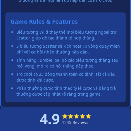
thưởng và trải nghiệm độ hấp dẫn của trò chơi.
Game Rules & Features
Biểu tượng Wild thay thế mọi biểu tượng ngoại trừ
Scatter, giúp dễ tạo thành tổ hợp thắng.
3 biểu tượng Scatter sẽ kích hoạt 10 vòng quay miễn
phí với cơ hội nhân thưởng hấp dẫn.
Tính năng Tumble loại bỏ các biểu tượng thắng sau
mỗi vòng, mở ra cơ hội thắng tiếp theo.
Trò chơi có 25 dòng thanh toán cố định, tất cả đều
được tính khi cược.
Phần thưởng được tính theo tỷ lệ cược và bảng trả
thưởng được cập nhật rõ ràng trong game.
4.9
⭐⭐⭐⭐⭐
1245 Reviews