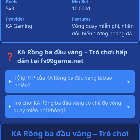
Reels
Min Bet
5x3
10.000₫
Provider
Features
KA Gaming
Vòng quay miễn phí, nhân
đôi, biểu tượng hoang dã
KA Rồng ba đầu vàng – Trò chơi hấp
❓
dẫn tại fv99game.net
Tỷ lệ RTP của KA Rồng ba đầu vàng là bao
▼
nhiêu?
Trò chơi KA Rồng ba đầu vàng có chế độ vòng
▼
quay miễn phí không?
KA Rồng ba đầu vàng – Trò chơi