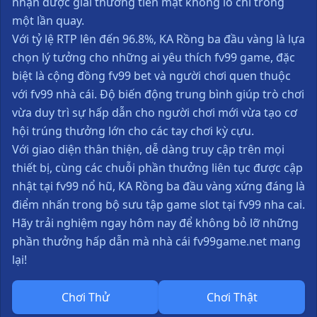
nhận được giải thưởng tiền mặt khổng lồ chỉ trong
một lần quay.
Với tỷ lệ RTP lên đến 96.8%, KA Rồng ba đầu vàng là lựa
chọn lý tưởng cho những ai yêu thích fv99 game, đặc
biệt là cộng đồng fv99 bet và người chơi quen thuộc
với fv99 nhà cái. Độ biến động trung bình giúp trò chơi
vừa duy trì sự hấp dẫn cho người chơi mới vừa tạo cơ
hội trúng thưởng lớn cho các tay chơi kỳ cựu.
Với giao diện thân thiện, dễ dàng truy cập trên mọi
thiết bị, cùng các chuỗi phần thưởng liên tục được cập
nhật tại fv99 nổ hũ, KA Rồng ba đầu vàng xứng đáng là
điểm nhấn trong bộ sưu tập game slot tại fv99 nha cai.
Hãy trải nghiệm ngay hôm nay để không bỏ lỡ những
phần thưởng hấp dẫn mà nhà cái fv99game.net mang
lại!
Chơi Thử
Chơi Thật