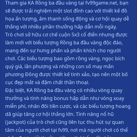
Tham gia KA Rồng ba đầu vàng tại fv99game.net, bạn
sẽ được trải nghiệm một slot đỉnh cao với thiết kế đồ
họa ấn tượng, âm thanh sống động và cơ hội quay dễ
thắng với nhiều phần thưởng hấp dẫn mỗi ngày.
Trò chơi sở hữu cơ chế cuộn 5x3 cổ điển nhưng được
làm mới với biểu tượng Rồng ba đầu vàng độc đáo,
mang đến sự hưng phấn và phấn khích cho người
chơi. Các biểu tượng bao gồm rồng vàng, ngọc bích
quý giá, lân phượng và những con số may mắn
phương Đông được thiết kế tinh xảo, tạo nên một bố
cục đẹp mắt và đậm chất thần thoại.
Đặc biệt, KA Rồng ba đầu vàng có nhiều vòng quay
thưởng và tính năng bonus hấp dẫn như vòng xoay
miễn phí, nhân đôi tiền cược, và các biểu tượng hoang
dã giúp tăng cơ hội thắng lớn. Tính năng nổ hũ
(jackpot) của trò chơi cũng liên tục thu hút sự quan
tâm của người chơi tại fv99, nơi mà người chơi có thể