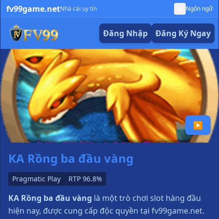
fv99game.net
Nhà cái uy tín
Ngôn ngữ
Đăng Nhập
Đăng Ký Ngay
▶
KA Rồng ba đầu vàng
Pragmatic Play
RTP 96.8%
KA Rồng ba đầu vàng
là một trò chơi slot hàng đầu
hiện nay, được cung cấp độc quyền tại fv99game.net.