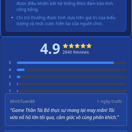
được điều khiển bởi hệ thống RNG đảm bảo tính
công bằng.
Chi trả thưởng được tính dựa trên giá trị của biểu
tượng và mức cược hiện tại của người chơi.
4.9
⭐⭐⭐⭐⭐
2840 Reviews
5
4
3
2
1
MinhTuan88
1 ngày trước
“Game Thần Tài Bố thực sự mang lại may mắn! Tôi
vừa nổ hũ lớn tối qua, cảm giác vô cùng phấn khích.”