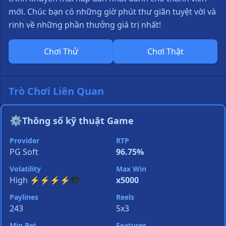
mới. Chúc bạn có những giờ phút thư giãn tuyệt vời và
rinh về những phần thưởng giá trị nhất!
Chơi Thử
Chơi Thật
Trò Chơi Liên Quan
⚙️
Thông số kỹ thuật Game
Provider
RTP
PG Soft
96.75%
Volatility
Max Win
High ⚡⚡⚡⚡🌑
x5000
Paylines
Reels
243
5x3
Min Bet
Features