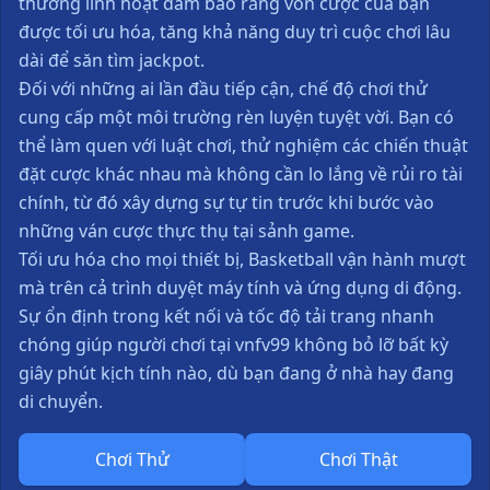
thưởng linh hoạt đảm bảo rằng vốn cược của bạn
được tối ưu hóa, tăng khả năng duy trì cuộc chơi lâu
dài để săn tìm jackpot.
Đối với những ai lần đầu tiếp cận, chế độ chơi thử
cung cấp một môi trường rèn luyện tuyệt vời. Bạn có
thể làm quen với luật chơi, thử nghiệm các chiến thuật
đặt cược khác nhau mà không cần lo lắng về rủi ro tài
chính, từ đó xây dựng sự tự tin trước khi bước vào
những ván cược thực thụ tại sảnh game.
Tối ưu hóa cho mọi thiết bị, Basketball vận hành mượt
mà trên cả trình duyệt máy tính và ứng dụng di động.
Sự ổn định trong kết nối và tốc độ tải trang nhanh
chóng giúp người chơi tại vnfv99 không bỏ lỡ bất kỳ
giây phút kịch tính nào, dù bạn đang ở nhà hay đang
di chuyển.
Chơi Thử
Chơi Thật