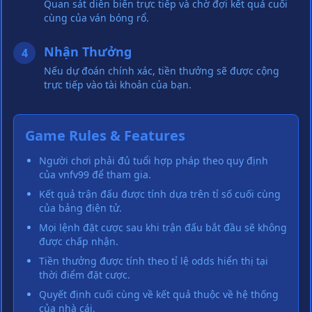
Quan sát diễn biến trực tiếp và chờ đợi kết quả cuối
cùng của ván bóng rổ.
Nhận Thưởng
4
Nếu dự đoán chính xác, tiền thưởng sẽ được cộng
trực tiếp vào tài khoản của bạn.
Game Rules & Features
Người chơi phải đủ tuổi hợp pháp theo quy định
của vnfv99 để tham gia.
Kết quả trận đấu được tính dựa trên tỉ số cuối cùng
của bảng điện tử.
Mọi lệnh đặt cược sau khi trận đấu bắt đầu sẽ không
được chấp nhận.
Tiền thưởng được tính theo tỉ lệ odds hiển thị tại
thời điểm đặt cược.
Quyết định cuối cùng về kết quả thuộc về hệ thống
của nhà cái.