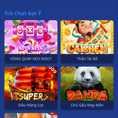
Trò Chơi Gợi Ý
VÒNG QUAY KẸO NGỌT
Thần Tài Bố
Siêu Năng Lực
Chú Gấu May Mắn