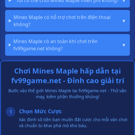
Tôi có thể chơi Mines Maple miễn phí không?
▼
Mines Maple có hỗ trợ chơi trên điện thoại
▼
không?
Mines Maple có an toàn khi chơi trên
▼
fv99game.net không?
Chơi Mines Maple hấp dẫn tại
fv99game.net - Đỉnh cao giải trí
Bước vào thế giới Mines Maple tại fv99game.net - Thử vận
may, kiếm phần thưởng khủng!
Chọn Mức Cược
1
Xác định số tiền bạn muốn đặt cược cho mỗi ván chơi
và chuẩn bị khai phá mỏ kho báu.