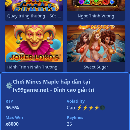
Quay trúng thưởng – Sức mạnh bùng nổ
Ngọc Thịnh Vượng
Hành Trình Nhân Thưởng Của Joker Loko
Sweet Sugar
Chơi Mines Maple hấp dẫn tại
⚙️
fv99game.net - Đỉnh cao giải trí
RTP
Volatility
96.5%
Cao ⚡⚡⚡⚡🌑
Max Win
Paylines
x8000
25