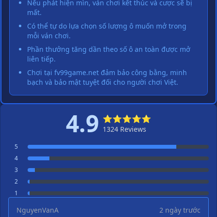
Nếu phát hiện mìn, ván chơi kết thúc và cược sẽ bị
mất.
Có thể tự do lựa chọn số lượng ô muốn mở trong
mỗi ván chơi.
Phần thưởng tăng dần theo số ô an toàn được mở
liên tiếp.
Chơi tại fv99game.net đảm bảo công bằng, minh
bạch và bảo mật tuyệt đối cho người chơi Việt.
4.9
⭐⭐⭐⭐⭐
1324 Reviews
5
4
3
2
1
NguyenVanA
2 ngày trước