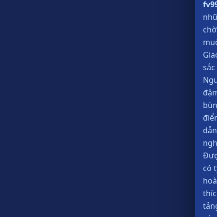
fv9
nhữ
chờ
muố
Gia
sắc
Ngư
đậm
bùn
điể
dẫn
ngh
Đượ
có 
hoà
thí
tả