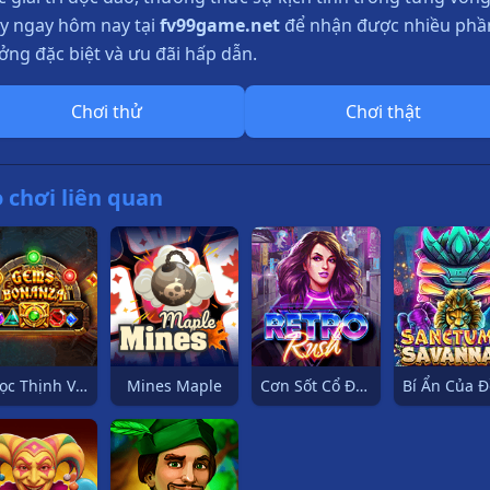
y ngay hôm nay tại
fv99game.net
để nhận được nhiều phầ
ởng đặc biệt và ưu đãi hấp dẫn.
Chơi thử
Chơi thật
ò chơi liên quan
Ngọc Thịnh Vượng
Mines Maple
Cơn Sốt Cổ Điển