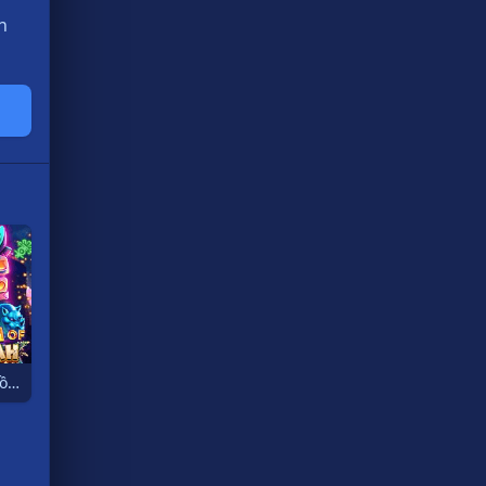
n
Bí Ẩn Của Đồng Cỏ