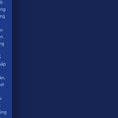
ới
ang
ong
àu
n.
ng
ổ
hấp
án.
hơi
u
n
rúng