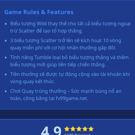
Game Rules & Features
Biểu tượng Wild thay thế cho tất cả biểu tượng ngoại
trừ Scatter để tạo tổ hợp thắng.
3 biểu tượng Scatter trở lên sẽ kích hoạt 10 vòng
quay miễn phí với cơ hội nhân thưởng gấp đôi.
Tính năng Tumble loại bỏ biểu tượng thắng và thêm
biểu tượng mới giúp liên tiếp chiến thắng.
Tiền thưởng sẽ được tự động cộng vào tài khoản khi
vòng quay kết thúc.
Chơi Quay trúng thưởng – Sức mạnh bùng nổ an
toàn, công bằng tại fv99game.net.
4.9
⭐⭐⭐⭐⭐