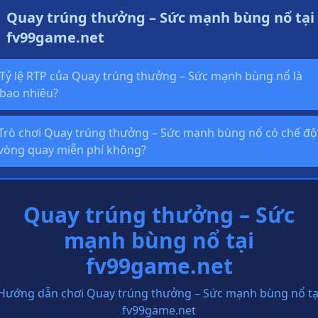
Quay trúng thưởng – Sức mạnh bùng nổ tại
❓
fv99game.net
Tỷ lệ RTP của Quay trúng thưởng – Sức mạnh bùng nổ là
bao nhiêu?
Trò chơi Quay trúng thưởng – Sức mạnh bùng nổ có chế độ
vòng quay miễn phí không?
Quay trúng thưởng – Sức
mạnh bùng nổ tại
fv99game.net
Hướng dẫn chơi Quay trúng thưởng – Sức mạnh bùng nổ tạ
fv99game.net